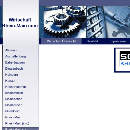
Wirtschaft
Rhein-Main.com
Wirtschaft Übersicht
Kontakt
Impressum
Alzenau
Aschaffenburg
Babenhausen
Dietzenbach
Hainburg
Hanau
Heusenstamm
Kleinostheim
Mainaschaff
Mainhausen
Muehlheim
Rhein-Main
Rhein-Main (info)
Rhein-Main.com