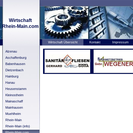
Wirtschaft
Rhein-Main.com
Wirtschaft Übersicht
Kontakt
Impressum
Alzenau
Aschaffenburg
Babenhausen
Dietzenbach
Hainburg
Hanau
Heusenstamm
Kleinostheim
Mainaschaff
Mainhausen
Muehlheim
Rhein-Main
Rhein-Main (info)
Rhein-Main.com